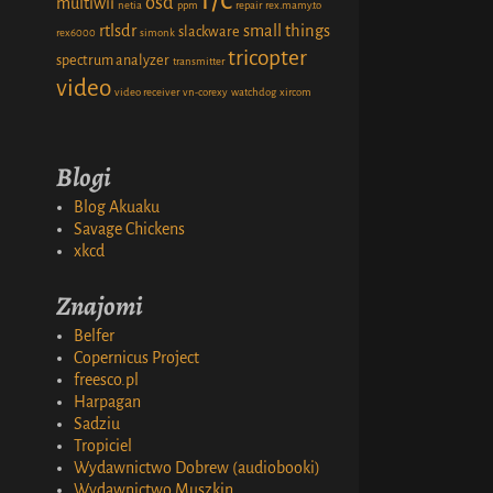
osd
multiwii
netia
ppm
repair
rex.mamy.to
rtlsdr
small things
slackware
rex6000
simonk
tricopter
spectrum analyzer
transmitter
video
video receiver
vn-corexy
watchdog
xircom
Blogi
Blog Akuaku
Savage Chickens
xkcd
Znajomi
Belfer
Copernicus Project
freesco.pl
Harpagan
Sadziu
Tropiciel
Wydawnictwo Dobrew (audiobooki)
Wydawnictwo Muszkin