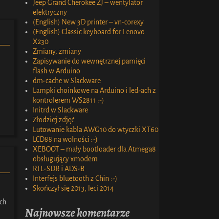
Jeep Grand Cherokee ZJ – wentylator
elektryczny
(English) New 3D printer – vn-corexy
(English) Classic keyboard for Lenovo
X230
Zmiany, zmiany
Zapisywanie do wewnętrznej pamięci
flash w Arduino
dm-cache w Slackware
Lampki choinkowe na Arduino i led-ach z
kontrolerem WS2811 :-)
Initrd w Slackware
Złodziej zdjęć
Lutowanie kabla AWG10 do wtyczki XT60
LCD88 na wolności :-)
XEBOOT – mały bootloader dla Atmega8
obsługujący xmodem
RTL-SDR i ADS-B
Interfejs bluetooth z Chin :-)
Skończył się 2013, leci 2014
ch
Najnowsze komentarze
m