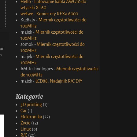
Hello
-
Lutowanie kabla AWG10 do
wtyczki XT60
wefwe
-
Koniec ery REXa 6000
Kudłaty
-
Miernik częstotliwości do
100MHz
majek
-
Miernik częstotliwości do
100MHz
somok
-
Miernik częstotliwości do
an
100MHz
p
majek
-
Miernik częstotliwości do
100MHz
AM Technologies
-
Miernik częstotliwości
do 100MHz
majek
-
LCD88: Nadajnik R/C DIY
Kategorie
3D printing
(1)
Car
(1)
Elektronika
(22)
Życie
(12)
Linux
(9)
R/C
(20)