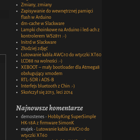
Zmiany, zmiany
Zapisywanie do wewnętrznej pamięci
flash w Arduino
dm-cache w Slackware
Lampki choinkowe na Arduino i led-ach z
kontrolerem WS2811 :-)
Initrd w Slackware
Złodziej zdjęć
Lutowanie kabla AWG10 do wtyczki XT60
LCD88 na wolności :-)
XEBOOT – mały bootloader dla Atmega8
obsługujący xmodem
RTL-SDR i ADS-B
Interfejs bluetooth z Chin :-)
Skończył się 2013, leci 2014
Najnowsze komentarze
demostenes
-
HobbyKing SuperSimple
HK-18A z firmware SimonK
majek
-
Lutowanie kabla AWG10 do
wtyczki XT60