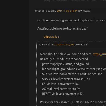
mcexperts
w dniu
2014-11-09 o 18:37
powiedział:
Can You show wiring for connect display with proces
And if possible links to displays in ebay?
Odpowiedz
↓
majek
w dniu
2014-11-17 o 23:07
powiedział:
More about displays you could find here:
https://m
Basically, all modules are connected:
– power supply (5V is fine) and ground
– lcd backlight: ground and +5V via resistor (30-75R
– SCK: via level converter to SCK/D13 on Arduino
– SDA: via level converter to MOSI/D11
– CS: via level converter to D4
– AO: vial level converter to D2
– RESET: via level converter to D3
Phrase for ebay search: „1.8 tft spi 128×160 module”