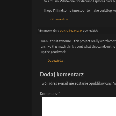
to Arduino. White one (for Arduino Esplora) have bui
I hope I’ll find some time soon to make build log w
Odpowiedz
↓
Vimanse
w dniu
2015-08-12 o 12:34
powiedział:
man….this is awsome ….this project really worth con
archive this much think about what this can do in t
up the good work
Odpowiedz
↓
Dodaj komentarz
Twój adres e-mail nie zostanie opublikowany.
W
Komentarz
*