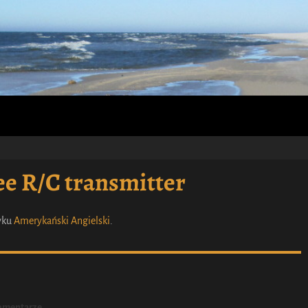
ee R/C transmitter
zyku
Amerykański Angielski
.
omentarze