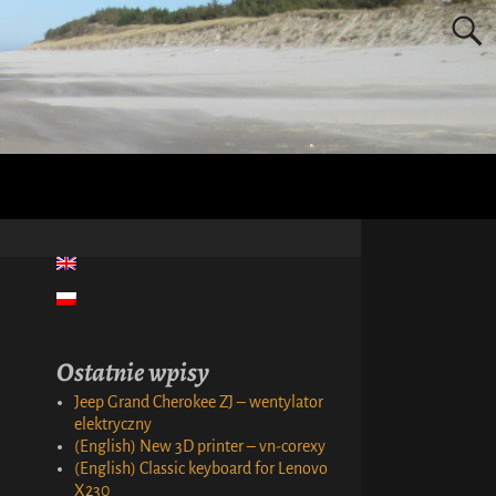
Ostatnie wpisy
Jeep Grand Cherokee ZJ – wentylator
elektryczny
(English) New 3D printer – vn-corexy
(English) Classic keyboard for Lenovo
X230