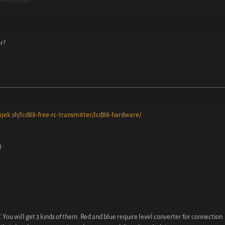
or?
ajek.sh/lcd88-free-rc-transmitter/lcd88-hardware/
)
. You will get 3 kinds of them. Red and blue require level converter for connection