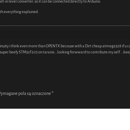
lt-in level converter, so it can be connected directly to Arduino.
ith everything explained.
tinuity i think even more than OPENTX becouse with a Dirt cheap atmega328 if u c
he super beefy STM32F205 on taranis….looking forwward to contribute my self ….kee
ymagane pola są oznaczone
*