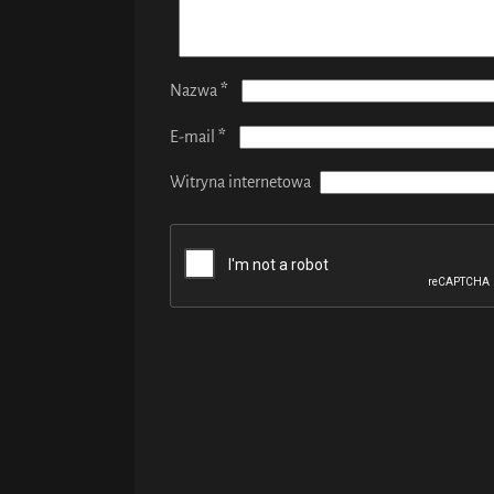
*
Nazwa
*
E-mail
Witryna internetowa