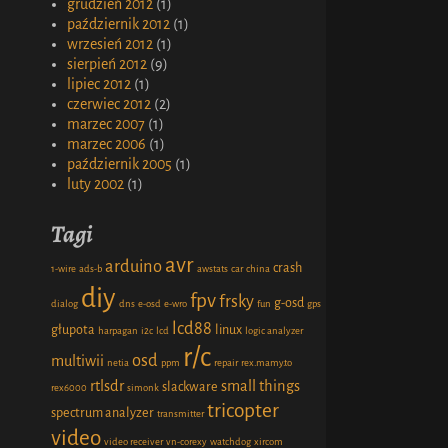
grudzień 2012
(1)
październik 2012
(1)
wrzesień 2012
(1)
sierpień 2012
(9)
lipiec 2012
(1)
czerwiec 2012
(2)
marzec 2007
(1)
marzec 2006
(1)
październik 2005
(1)
luty 2002
(1)
Tagi
avr
arduino
crash
1-wire
ads-b
awstats
car
china
diy
fpv
frsky
g-osd
dialog
dns
e-osd
e-wro
fun
gps
lcd88
głupota
linux
harpagan
i2c
lcd
logic analyzer
r/c
osd
multiwii
netia
ppm
repair
rex.mamy.to
rtlsdr
small things
slackware
rex6000
simonk
tricopter
spectrum analyzer
transmitter
video
video receiver
vn-corexy
watchdog
xircom