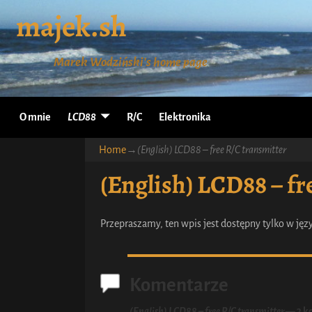
majek.sh
Marek Wodziński's home page
O mnie
LCD88
R/C
Elektronika
Home
→
(English) LCD88 – free R/C transmitter
(English) LCD88 – fr
Przepraszamy, ten wpis jest dostępny tylko w ję
Komentarze
(English) LCD88 – free R/C transmitter
— 3 k