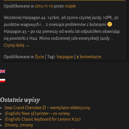
Opublikowano w
2013-11-10
przez
majek
Wcześniej Harpagan 44: 147km, 9h 25min czystej jazdy, 10PK, 30
punktów wagowych i … 2 miesiące problemów z kolanami
Harpagan 45 – po raz pierwszy od wielu lat odpuściłem obawiając
się powtórki z H44. Mimo codziennej (ale emeryckiej) jazdy
…
Czytaj dalej →
Opublikowano w
Życie
|
Tagi:
harpagan
|
2
komentarze
Ostatnie wpisy
Jeep Grand Cherokee ZJ – wentylator elektryczny
(English) New 3D printer – vn-corexy
(English) Classic keyboard for Lenovo X230
Zmiany, zmiany