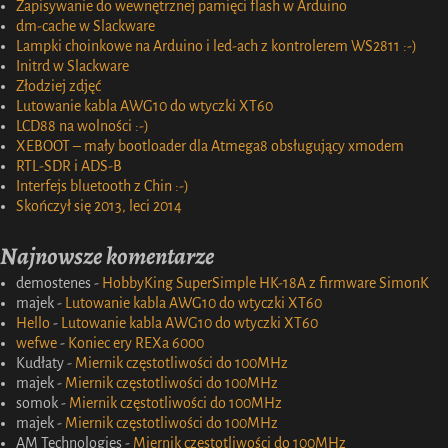
Zapisywanie do wewnętrznej pamięci flash w Arduino
dm-cache w Slackware
Lampki choinkowe na Arduino i led-ach z kontrolerem WS2811 :-)
Initrd w Slackware
Złodziej zdjęć
Lutowanie kabla AWG10 do wtyczki XT60
LCD88 na wolności :-)
XEBOOT – mały bootloader dla Atmega8 obsługujący xmodem
RTL-SDR i ADS-B
Interfejs bluetooth z Chin :-)
Skończył się 2013, leci 2014
Najnowsze komentarze
demostenes
-
HobbyKing SuperSimple HK-18A z firmware SimonK
majek
-
Lutowanie kabla AWG10 do wtyczki XT60
Hello
-
Lutowanie kabla AWG10 do wtyczki XT60
wefwe
-
Koniec ery REXa 6000
Kudłaty
-
Miernik częstotliwości do 100MHz
majek
-
Miernik częstotliwości do 100MHz
somok
-
Miernik częstotliwości do 100MHz
majek
-
Miernik częstotliwości do 100MHz
AM Technologies
-
Miernik częstotliwości do 100MHz