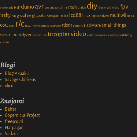
diy
avr
fpv
arduino
crash
1-wire
ads-b
awstats
car
china
dialog
dns
e-osd
e-wro
frsky
lcd88
multiwii
g-osd
głupota
linux
fun
gps
harpagan
i2c
lcd
logic analyzer
netia
r/c
osd
rtlsdr
small things
slackware
ppm
repair
rex.mamy.to
rex6000
simonk
video
tricopter
spectrum analyzer
transmitter
video receiver
vn-corexy
watchdog
xircom
Blogi
Blog Akuaku
Savage Chickens
xkcd
Znajomi
Belfer
Copernicus Project
freesco.pl
Harpagan
Sadziu