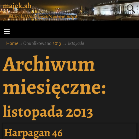
majek.sh
Marek Wodziński's home page
Home
→Opublikowano
2013
→
listopada
Archiwum
miesięczne:
listopada 2013
Harpagan 46