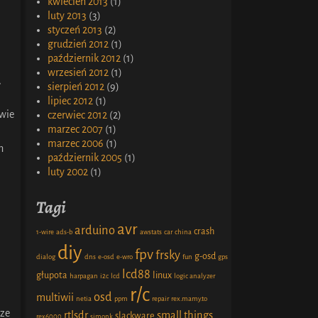
kwiecień 2013
(1)
luty 2013
(3)
styczeń 2013
(2)
grudzień 2012
(1)
październik 2012
(1)
wrzesień 2012
(1)
,
sierpień 2012
(9)
lipiec 2012
(1)
awie
czerwiec 2012
(2)
marzec 2007
(1)
marzec 2006
(1)
h
październik 2005
(1)
luty 2002
(1)
Tagi
avr
arduino
crash
1-wire
ads-b
awstats
car
china
diy
fpv
frsky
g-osd
dialog
dns
e-osd
e-wro
fun
gps
lcd88
głupota
linux
harpagan
i2c
lcd
logic analyzer
r/c
osd
multiwii
netia
ppm
repair
rex.mamy.to
 ze
rtlsdr
small things
slackware
rex6000
simonk