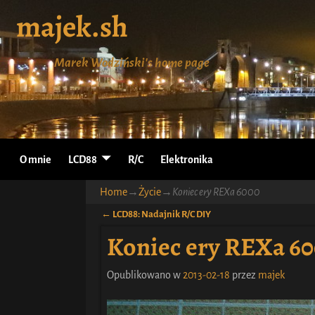
majek.sh
Marek Wodziński's home page
O mnie
LCD88
R/C
Elektronika
Home
→
Życie
→
Koniec ery REXa 6000
←
LCD88: Nadajnik R/C DIY
Nawigacja
Koniec ery REXa 6
Opublikowano w
2013-02-18
przez
majek