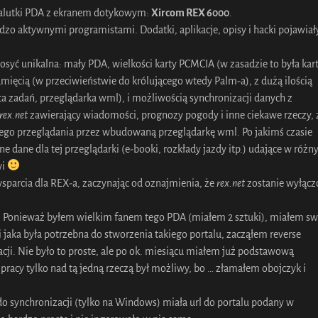
malutki PDA z ekranem dotykowym:
Xircom REX 6000
.
rdzo aktywnymi programistami. Dodatki, aplikacje, opisy i hacki pojawiał
osyć unikalna: mały PDA, wielkości karty PCMCIA (w zasadzie to była kar
ięcią (w przeciwieństwie do królującego wtedy Palm-a), z dużą ilością
ta zadań, przeglądarka wml), i możliwością synchronizacji danych z
rex.net
zawierający wiadomości, prognozy pogody i inne ciekawe rzeczy, 
ego przeglądania przez wbudowaną przeglądarkę wml. Po jakimś czasie
e dane dla tej przeglądarki (e-booki, rozkłady jazdy itp.) udające w różn
wi
 wsparcia dla REX-a, zaczynając od oznajmienia, że
rex.net
zostanie wyłącz
ić. Ponieważ byłem wielkim fanem tego PDA (miałem 2 sztuki), miałem sw
cgi jaka była potrzebna do stworzenia takiego portalu, zacząłem reverse
ji. Nie było to proste, ale po ok. miesiącu miałem już podstawową
 pracy tylko nad tą jedną rzeczą był możliwy, bo … złamałem obojczyk i
o synchronizacji (tylko na Windows) miała url do portalu podany w