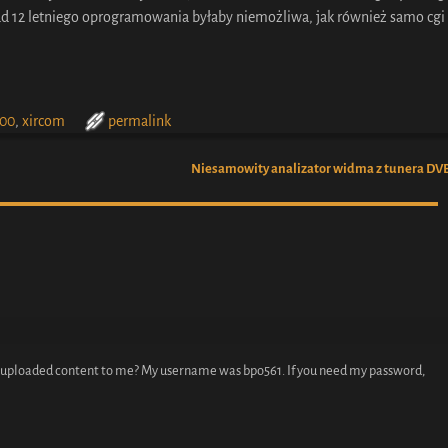
ad 12 letniego oprogramowania byłaby niemożliwa, jak również samo cgi 
000
,
xircom
permalink
Niesamowity analizator widma z tunera DV
my uploaded content to me? My username was bpo561. If you need my password,