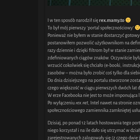
I w ten sposób narodził się
rex.mamy.to
To był mój pierwszy 'portal społecznościowy’
Ponieważ nie byłem w stanie dostarczyć gotowy
postanowiłem pozwolić użytkownikom na definiow
razy dziennie i dzięki filtrom był w stanie zami
zdefiniowanych ciągów znaków. Oczywiście była
wrzucić cokolwiek się chciało (e-booki, instrukcj
zasobów – można było zrobić coś tylko dla sieb
Do dnia dzisiejszego na portalu stworzone zost
czego większość w ciągu pierwszych dwóch lat dz
W erze Facebooka nie jest to może imponująca l
Po wyłączeniu
rex.net
, Intel nawet na stronie oz
społecznościowego zamiennika zamkniętej usł
Dzisiaj, po ponad 12 latach hostowania tego por
niego korzystał i na ile dało się utrzymać w dzi
zarejestrowanych zalogowały się (z czego dwie 